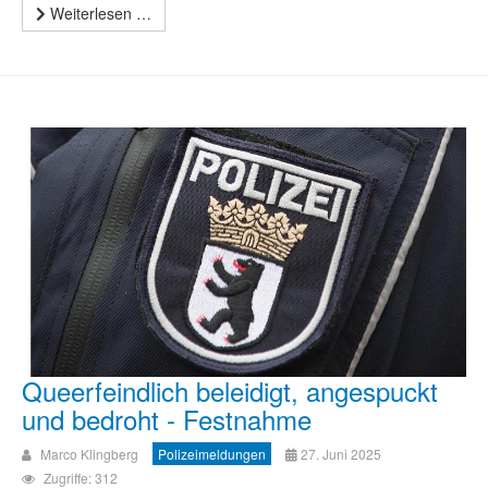
Weiterlesen …
Queerfeindlich beleidigt, angespuckt
und bedroht - Festnahme
Marco Klingberg
Polizeimeldungen
27. Juni 2025
Zugriffe: 312