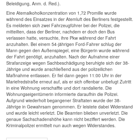
Beleidigung, Anm. d. Red.).
Eine Atemalkoholkonzentration von 1,72 Promille wurde
während des Einsatzes in der Atemluft des Berliners festgestellt.
Es meldeten sich zwei Fahrzeugführer bei der Polizei, die
mitteilten, dass der Berliner, nachdem er doch den Bus
verlassen hatte, versuchte, ihre Pkw während der Fahrt
anzuhalten. Bei einem 54-jährigen Ford-Fahrer schlug der
Mann gegen den Außenspiegel, eine Bürgerin wurde während
der Fahrt genötigt, anzuhalten. Nach der Aufnahme einer
Strafanzeige wegen Sachbeschädigung beruhigte sich der 38-
Jährige und wurde anschließend aus der polizeilichen
Maßnahme entlassen. Er fiel dann gegen 11:00 Uhr in der
Mariefredstraße erneut auf, als er sich offenbar unbefugt Zutritt
in eine Wohnung verschaffte und dort randalierte. Die
Wohnungseigentümerin informierte daraufhin die Polizei.
Aufgrund wiederholt begangener Straftaten wurde der 38-
Jährige in Gewahrsam genommen. Er leistete dabei Widerstand
und wurde leicht verletzt. Die Beamten blieben unverletzt. Die
genaue Sachschadenshöhe kann nicht beziffert werden. Die
Kriminalpolizei ermittelt nun auch wegen Widerstandes.