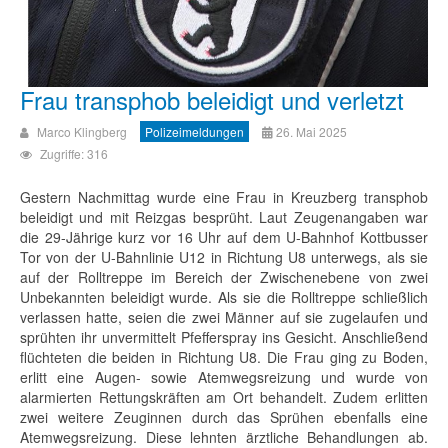
Frau transphob beleidigt und verletzt
Marco Klingberg
Polizeimeldungen
26. Mai 2025
Zugriffe: 316
Gestern Nachmittag wurde eine Frau in Kreuzberg transphob
beleidigt und mit Reizgas besprüht. Laut Zeugenangaben war
die 29-Jährige kurz vor 16 Uhr auf dem U-Bahnhof Kottbusser
Tor von der U-Bahnlinie U12 in Richtung U8 unterwegs, als sie
auf der Rolltreppe im Bereich der Zwischenebene von zwei
Unbekannten beleidigt wurde. Als sie die Rolltreppe schließlich
verlassen hatte, seien die zwei Männer auf sie zugelaufen und
sprühten ihr unvermittelt Pfefferspray ins Gesicht. Anschließend
flüchteten die beiden in Richtung U8. Die Frau ging zu Boden,
erlitt eine Augen- sowie Atemwegsreizung und wurde von
alarmierten Rettungskräften am Ort behandelt. Zudem erlitten
zwei weitere Zeuginnen durch das Sprühen ebenfalls eine
Atemwegsreizung. Diese lehnten ärztliche Behandlungen ab.