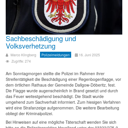
Sachbeschädigung und
Volksverhetzung
Marco Klingberg
Polizeimeldungen
16. Juni 2025
Zugriffe: 274
Am Sonntagmorgen stellte die Polizei im Rahmen ihrer
Streifentätigkeit die Beschädigung einer Regenbogenflagge, vor
dem örtlichen Rathaus der Gemeinde Dallgow-Döberitz, fest.
Die Flagge wurde augenscheinlich in Brand gesetzt und durch
das Feuer weitestgehend beschädigt. Die Stadt wurde
umgehend zum Sachverhalt informiert. Zum hiesigen Verfahren
wird eine Strafanzeige aufgenommen. Die weitere Bearbeitung
obliegt der Kriminalpolizei.
Bei Hinweisen auf eine mögliche Täterschaft wenden Sie sich
bitte an die Polizeiinspektion Havelland unter der 03322/275-0