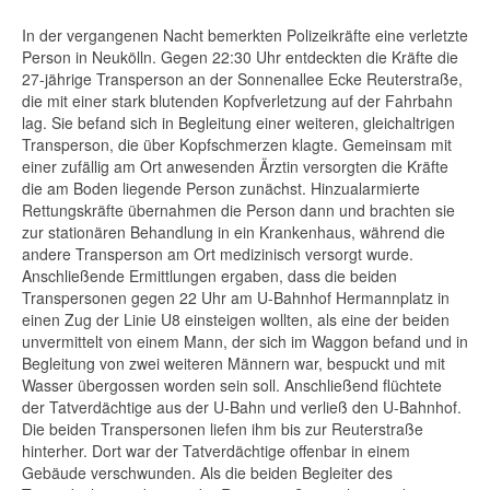
In der vergangenen Nacht bemerkten Polizeikräfte eine verletzte
Person in Neukölln. Gegen 22:30 Uhr entdeckten die Kräfte die
27-jährige Transperson an der Sonnenallee Ecke Reuterstraße,
die mit einer stark blutenden Kopfverletzung auf der Fahrbahn
lag. Sie befand sich in Begleitung einer weiteren, gleichaltrigen
Transperson, die über Kopfschmerzen klagte. Gemeinsam mit
einer zufällig am Ort anwesenden Ärztin versorgten die Kräfte
die am Boden liegende Person zunächst. Hinzualarmierte
Rettungskräfte übernahmen die Person dann und brachten sie
zur stationären Behandlung in ein Krankenhaus, während die
andere Transperson am Ort medizinisch versorgt wurde.
Anschließende Ermittlungen ergaben, dass die beiden
Transpersonen gegen 22 Uhr am U-Bahnhof Hermannplatz in
einen Zug der Linie U8 einsteigen wollten, als eine der beiden
unvermittelt von einem Mann, der sich im Waggon befand und in
Begleitung von zwei weiteren Männern war, bespuckt und mit
Wasser übergossen worden sein soll. Anschließend flüchtete
der Tatverdächtige aus der U-Bahn und verließ den U-Bahnhof.
Die beiden Transpersonen liefen ihm bis zur Reuterstraße
hinterher. Dort war der Tatverdächtige offenbar in einem
Gebäude verschwunden. Als die beiden Begleiter des