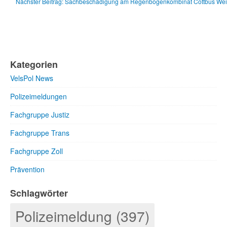
Nächster Beitrag: Sachbeschädigung am Regenbogenkombinat Cottbus
Wei
Kategorien
VelsPol News
Polizeimeldungen
Fachgruppe Justiz
Fachgruppe Trans
Fachgruppe Zoll
Prävention
Schlagwörter
Polizeimeldung (397)