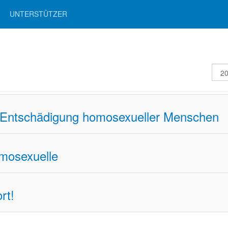
UNTERSTÜTZER
Anze
#
d Entschädigung homosexueller Menschen
omosexuelle
rt!