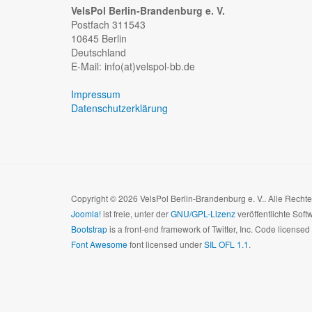
VelsPol Berlin-Brandenburg e. V.
Postfach 311543
10645 Berlin
Deutschland
E-Mail: info(at)velspol-bb.de
Impressum
Datenschutzerklärung
Copyright © 2026 VelsPol Berlin-Brandenburg e. V.. Alle Recht
Joomla!
ist freie, unter der
GNU/GPL-Lizenz
veröffentlichte Soft
Bootstrap
is a front-end framework of Twitter, Inc. Code license
Font Awesome
font licensed under
SIL OFL 1.1
.