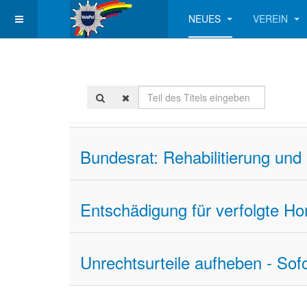
NEUES
VEREIN
Teil
des
Titels
eingeben
Bundesrat: Rehabilitierung un
Entschädigung für verfolgte H
Unrechtsurteile aufheben - Sofo