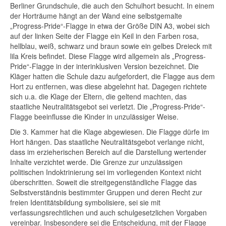
Berliner Grundschule, die auch den Schulhort besucht. In einem
der Horträume hängt an der Wand eine selbstgemalte
„Progress-Pride“-Flagge in etwa der Größe DIN A3, wobei sich
auf der linken Seite der Flagge ein Keil in den Farben rosa,
hellblau, weiß, schwarz und braun sowie ein gelbes Dreieck mit
lila Kreis befindet. Diese Flagge wird allgemein als „Progress-
Pride“-Flagge in der interinklusiven Version bezeichnet. Die
Kläger hatten die Schule dazu aufgefordert, die Flagge aus dem
Hort zu entfernen, was diese abgelehnt hat. Dagegen richtete
sich u.a. die Klage der Eltern, die geltend machten, das
staatliche Neutralitätsgebot sei verletzt. Die „Progress-Pride“-
Flagge beeinflusse die Kinder in unzulässiger Weise.
Die 3. Kammer hat die Klage abgewiesen. Die Flagge dürfe im
Hort hängen. Das staatliche Neutralitätsgebot verlange nicht,
dass im erzieherischen Bereich auf die Darstellung wertender
Inhalte verzichtet werde. Die Grenze zur unzulässigen
politischen Indoktrinierung sei im vorliegenden Kontext nicht
überschritten. Soweit die streitgegenständliche Flagge das
Selbstverständnis bestimmter Gruppen und deren Recht zur
freien Identitätsbildung symbolisiere, sei sie mit
verfassungsrechtlichen und auch schulgesetzlichen Vorgaben
vereinbar. Insbesondere sei die Entscheidung, mit der Flagge