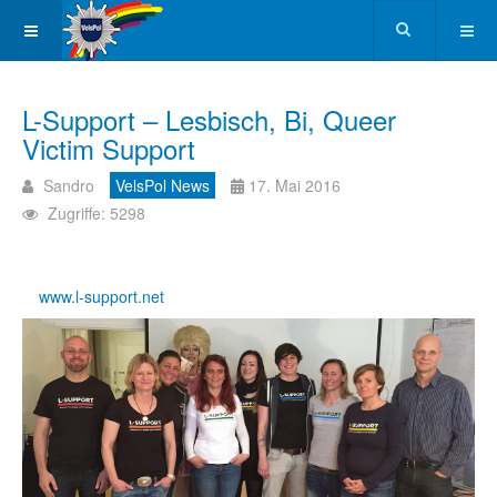
L-Support – Lesbisch, Bi, Queer
Victim Support
Sandro
VelsPol News
17. Mai 2016
Zugriffe: 5298
www.l-support.net