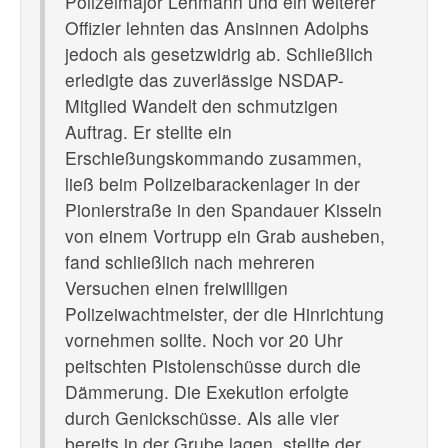
Polizeimajor Lehmann und ein weiterer
Offizier lehnten das Ansinnen Adolphs
jedoch als gesetzwidrig ab. Schließlich
erledigte das zuverlässige NSDAP-
Mitglied Wandelt den schmutzigen
Auftrag. Er stellte ein
Erschießungskommando zusammen,
ließ beim Polizeibarackenlager in der
Pionierstraße in den Spandauer Kisseln
von einem Vortrupp ein Grab ausheben,
fand schließlich nach mehreren
Versuchen einen freiwilligen
Polizeiwachtmeister, der die Hinrichtung
vornehmen sollte. Noch vor 20 Uhr
peitschten Pistolenschüsse durch die
Dämmerung. Die Exekution erfolgte
durch Genickschüsse. Als alle vier
bereits in der Grube lagen, stellte der