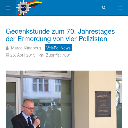
Gedenkstunde zum 70. Jahrestages
der Ermordung von vier Polizisten
Marco Klingberg
VelsPol News
25. April 2015
Zugriffe: 7891