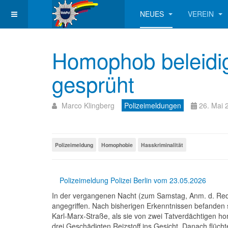
NEUES
VEREIN
Homophob beleidigt
gesprüht
Marco Klingberg
Polizeimeldungen
26. Mai 
Polizeimeldung
Homophobie
Hasskriminalität
Polizeimeldung Polizei Berlin vom 23.05.2026
In der vergangenen Nacht (zum Samstag, Anm. d. Red.)
angegriffen. Nach bisherigen Erkenntnissen befanden 
Karl-Marx-Straße, als sie von zwei Tatverdächtigen 
drei Geschädigten Reizstoff ins Gesicht. Danach flüch