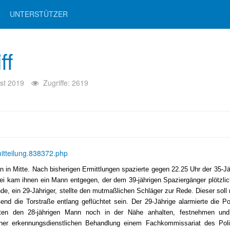
UNTERSTÜTZER
ff
st 2019
Zugriffe: 2619
mitteilung.838372.php
in Mitte. Nach bisherigen Ermittlungen spazierte gegen 22.25 Uhr der 35-Jä
 kam ihnen ein Mann entgegen, der dem 39-jährigen Spaziergänger plötzlic
de, ein 29-Jähriger, stellte den mutmaßlichen Schläger zur Rede. Dieser soll
d die Torstraße entlang geflüchtet sein. Der 29-Jährige alarmierte die Po
onnten den 28-jährigen Mann noch in der Nähe anhalten, festnehmen und
ner erkennungsdienstlichen Behandlung einem Fachkommissariat des Poliz