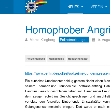
NEUES
VEREIN
Homophober Angri
Marco Klingberg
Polizeimeldungen
19. Augu
Polizeimeldung
Homophobie
Hasskriminalität
https://www.berlin.de/polizei/polizeimeldungen/presse
Ei
n zunächst Unbekannter schlug gestern Nacht einen Mann 
seinem Ehemann und Freunden die Torstraße entlang. Dabei
Hand ins Gesicht geschlagen haben soll. Einer seiner Freun
dem Zeugen sofort ins Gesicht geschlagen und anschließen
verfolgte den Angreifer. Eintreffende Einsatzkräfte k
Gefangenensammelstelle bringen. Dort wurde er nach ei