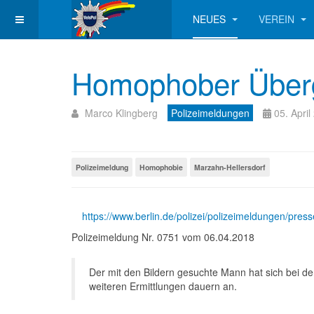
NEUES
VEREIN
Homophober Übergri
Marco Klingberg
Polizeimeldungen
05. April
Polizeimeldung
Homophobie
Marzahn-Hellersdorf
https://www.berlin.de/polizei/polizeimeldungen/pres
Polizeimeldung Nr. 0751 vom 06.04.2018
Der mit den Bildern gesuchte Mann hat sich bei der 
weiteren Ermittlungen dauern an.