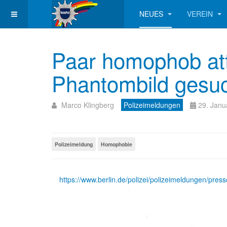
NEUES
VEREIN
Paar homophob atta
Phantombild gesu
Marco Klingberg
Polizeimeldungen
29. Janu
Polizeimeldung
Homophobie
https://www.berlin.de/polizei/polizeimeldungen/pres