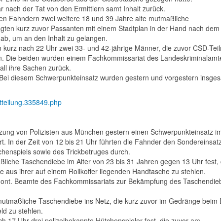
r nach der Tat von den Ermittlern samt Inhalt zurück.
den Fahndern zwei weitere 18 und 39 Jahre alte mutmaßliche
agten kurz zuvor Passanten mit einem Stadtplan in der Hand nach de
 ab, um an den Inhalt zu gelangen.
 kurz nach 22 Uhr zwei 33- und 42-jährige Männer, die zuvor
CSD
-Tei
en. Die beiden wurden einem Fachkommissariat des Landeskriminalamt
all ihre Sachen zurück.
. Bei diesem Schwerpunkteinsatz wurden gestern und vorgestern insge
itteilung.335849.php
ung von Polizisten aus München gestern einen Schwerpunkteinsatz im
t. In der Zeit von 12 bis 21 Uhr führten die Fahnder den Sondereinsat
henspiels sowie des Trickbetruges durch.
ßliche Taschendiebe im Alter von 23 bis 31 Jahren gegen 13 Uhr fest, 
e aus ihrer auf einem Rollkoffer liegenden Handtasche zu stehlen.
schont. Beamte des Fachkommissariats zur Bekämpfung des Taschendie
utmaßliche Taschendiebe ins Netz, die kurz zuvor im Gedränge beim 
ld zu stehlen.
 17 Uhr drei polizeibekannte Hütchenspieler fest, die zuvor am