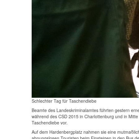
Schlechter Tag für Taschendiebe
Beamte des Landeskriminalamtes führten gestern ern
während des
CSD
2015 in Charlottenburg und in Mitte
Taschendiebe vor.
Auf dem Hardenbergplatz nahmen sie eine mutmaßliche
ahnungslosen Touristen beim Einsteigen in den Bus d