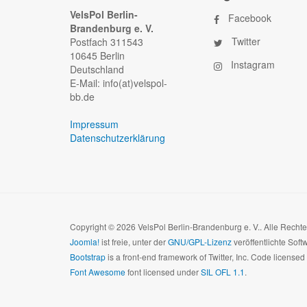
VelsPol Berlin-
Facebook
Brandenburg e. V.
Twitter
Postfach 311543
10645 Berlin
Instagram
Deutschland
E-Mail: info(at)velspol-
bb.de
Impressum
Datenschutzerklärung
Copyright © 2026 VelsPol Berlin-Brandenburg e. V.. Alle Recht
Joomla!
ist freie, unter der
GNU/GPL-Lizenz
veröffentlichte Soft
Bootstrap
is a front-end framework of Twitter, Inc. Code license
Font Awesome
font licensed under
SIL OFL 1.1
.