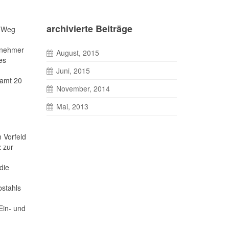
archivierte Beiträge
m Weg
lnehmer
August, 2015
es
Juni, 2015
samt 20
November, 2014
Mai, 2013
 Vorfeld
z zur
die
bstahls
Ein- und