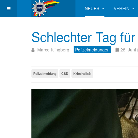
NEUES
VEREIN
Schlechter Tag fü
Marco Klingberg
Polizeimeldungen
28. Juni
Polizeimeldung
CSD
Kriminalität