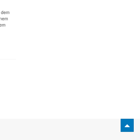
n dem
einem
nem