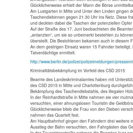
Glücklicherweise erhielt der Mann die Börse unmittelba
Am Lustgarten in Mitte und Unter den Linden gingen 
Taschendiebinnen gegen 21.30 Uhr ins Netz. Diese fr
und deckten dabei die Taschen der potenziellen Opfer
Auf der Straße des 17. Juni beobachteten die Beamten
„antanzten“, um sie so unbemerkt bestehlen zu könn
überstellt. Die Bestohlenen bekamen auch in diesem F
An dem gestrigen Einsatz waren 15 Fahnder beteiligt
Tatverdächtige ermittelt.
http://www.berlin.de/polizei/polizeimeldungen/pressem
Kriminalitätsbekämpfung im Vorfeld des CSD 2015
Beamte des Landeskriminalamtes haben mit Unterstütz
des
CSD
2015 in Mitte und Charlottenburg durchgeführ
Bekämpfung des Taschendiebstahls, des illegalen Hütc
In der Reinhardtstraße in Mitte nahmen sie vier mutma
versuchten, einer ahnungslosen Touristin die Geldbörs
Glücklicherweise blieb die Frau von den Dieben ver
nahmen das Quartett fest.
Am Hauptbahnhof gingen den Fahndern drei weitere m
Ausstieg der Bahn versuchten, den Fahrgästen das Ge
In der Tauentzienstraße nahmen die Beamten kurz nach