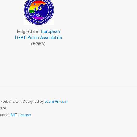
Mitglied der
European
LGBT Police Association
(EGPA)
e vorbehalten. Designed by
JoomlArt.com
.
ware.
d under
MIT License.