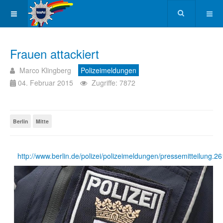
Frauen attackiert
Marco Klingberg
Polizeimeldungen
04. Februar 2015
Zugriffe: 7872
Berlin
Mitte
http://www.berlin.de/polizei/polizeimeldungen/pressemitteilung.2