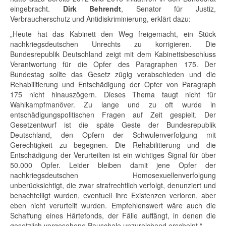
eingebracht.
Dirk Behrendt
, Senator für Justiz,
Verbraucherschutz und Antidiskriminierung, erklärt dazu:
„Heute hat das Kabinett den Weg freigemacht, ein Stück
nachkriegsdeutschen Unrechts zu korrigieren. Die
Bundesrepublik Deutschland zeigt mit dem Kabinettsbeschluss
Verantwortung für die Opfer des Paragraphen 175. Der
Bundestag sollte das Gesetz zügig verabschieden und die
Rehabilitierung und Entschädigung der Opfer von Paragraph
175 nicht hinauszögern. Dieses Thema taugt nicht für
Wahlkampfmanöver. Zu lange und zu oft wurde in
entschädigungspolitischen Fragen auf Zeit gespielt. Der
Gesetzentwurf ist die späte Geste der Bundesrepublik
Deutschland, den Opfern der Schwulenverfolgung mit
Gerechtigkeit zu begegnen. Die Rehabilitierung und die
Entschädigung der Verurteilten ist ein wichtiges Signal für über
50.000 Opfer. Leider bleiben damit jene Opfer der
nachkriegsdeutschen Homosexuellenverfolgung
unberücksichtigt, die zwar strafrechtlich verfolgt, denunziert und
benachteiligt wurden, eventuell ihre Existenzen verloren, aber
eben nicht verurteilt wurden. Empfehlenswert wäre auch die
Schaffung eines Härtefonds, der Fälle auffängt, in denen die
gesetzlich vorgesehene Pauschale unzureichend erscheint.“