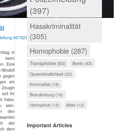
(397)
Hasskriminalität
ät
(305)
tteilung.567523.php
Homophobie (287)
ittag in
z beim
Transphobie (63)
Berlin (43)
en. Eine
-Moabit
Queerfeindlichkeit (23)
nn gegen
gen ein
Kriminalität (18)
e Zeugin
soll ihr
Brandenburg (16)
t habe,
Homophob (13)
Mitte (12)
u sein.
fer den
ssanten
ich der
Important Articles
ach dem