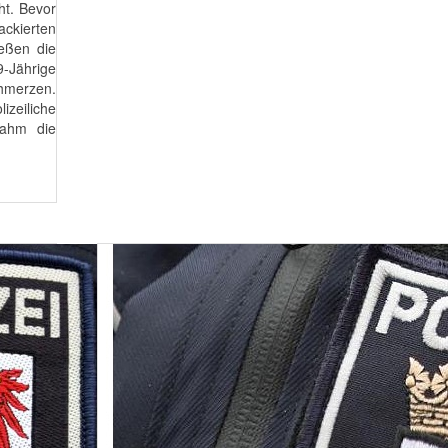
ht. Bevor
ackierten
ießen die
9-Jährige
chmerzen.
zeiliche
nahm die