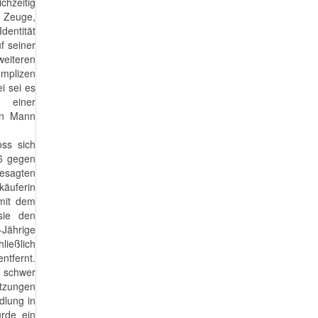
chzeitig
n Zeuge,
dentität
f seiner
eiteren
omplizen
i sei es
 einer
en Mann
oss sich
6 gegen
esagten
käuferin
 mit dem
sie den
Jährige
ließlich
tfernt.
n schwer
tzungen
dlung in
rde ein