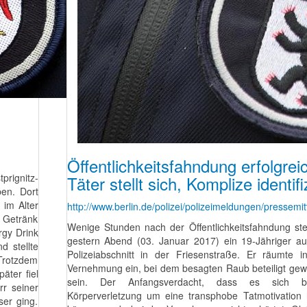
Öffentlichkeitsfahndung erfolgreic
prignitz-
Täter stellt sich, Komplize identifi
ben. Dort
im Alter
http://www.berlin.de/polizei/polizeimeldungen/pressemi
n Getränk
Wenige Stunden nach der Öffentlichkeitsfahndung stel
rgy Drink
gestern Abend (03. Januar 2017) ein 19-Jähriger a
 stellte
Polizeiabschnitt in der Friesenstraße. Er räumte i
 Trotzdem
Vernehmung ein, bei dem besagten Raub beteiligt ge
äter fiel
sein. Der Anfangsverdacht, dass es sich b
r seiner
Körperverletzung um eine transphobe Tatmotivation
ser ging.