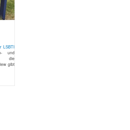
ür LSBTI
o- und
nd die
iew gibt