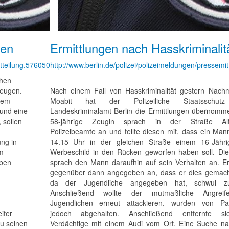
gen
Ermittlungen nach Hasskriminalit
itteilung.576050.php
http://www.berlin.de/polizei/polizeimeldungen/pressemi
ühen
Zeugen.
Nach einem Fall von Hasskriminalität gestern Nachm
inem
Moabit hat der Polizeiliche Staatsschut
 und eine
Landeskriminalamt Berlin die Ermittlungen übernomm
 sollen
58-jährige Zeugin sprach in der Straße Alt
Polizeibeamte an und teilte diesen mit, dass ein Ma
ung in
14.15 Uhr in der gleichen Straße einem 16-Jähri
im
Werbeschild in den Rücken geworfen haben soll. Di
oben
sprach den Mann daraufhin auf sein Verhalten an. Er 
gegenüber dann angegeben an, dass er dies gemach
da der Jugendliche angegeben hat, schwul z
Anschließend wollte der mutmaßliche Angrei
Jugendlichen erneut attackieren, wurden von Pa
ifer
jedoch abgehalten. Anschließend entfernte s
u seinen
Verdächtige mit einem Audi vom Ort. Eine Suche n