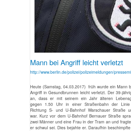
Mann bei Angriff leicht verletzt
http://www.berlin.de/polizei/polizeimeldungen/pressem
Heute (Samstag, 04.03.2017) früh wurde ein Mann b
Angriff in Gesundbrunnen leicht verletzt. Der 39-jähri
an, dass er mit seinem ein Jahr älteren Lebensg
gegen 1.50 Uhr in einer Straßenbahn der Lini
Richtung S- und U-Bahnhof Warschauer Straße u
war. Kurz vor dem U-Bahnhof Bernauer Straße spra
zwei Männer und eine Frau in der Tram an und fragte
er schwul sei. Dies bejahte er. Daraufhin beschimpfte