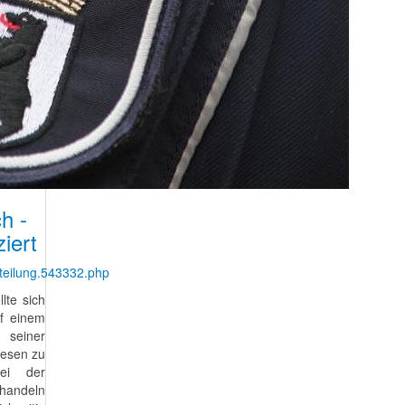
h -
ziert
tteilung.543332.php
lte sich
uf einem
n seiner
wesen zu
ei der
 handeln