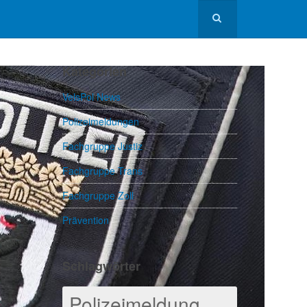
Kategorien
VelsPol News
Polizeimeldungen
Fachgruppe Justiz
Fachgruppe Trans
Fachgruppe Zoll
Prävention
Schlagwörter
Polizeimeldung