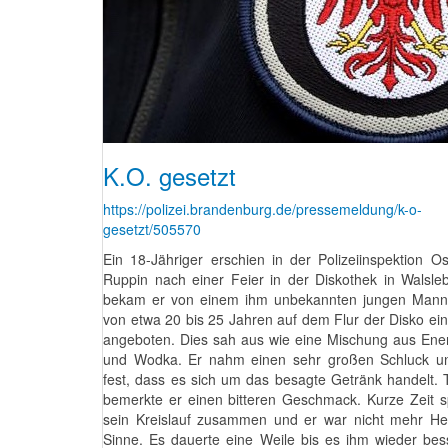
K.O. gesetzt
https://polizei.brandenburg.de/pressemeldung/k-o-
gesetzt/505570
Ein 18-Jähriger erschien in der Polizeiinspektion Ost
Ruppin nach einer Feier in der Diskothek in Walsle
bekam er von einem ihm unbekannten jungen Mann 
von etwa 20 bis 25 Jahren auf dem Flur der Disko ei
angeboten. Dies sah aus wie eine Mischung aus Ene
und Wodka. Er nahm einen sehr großen Schluck und
fest, dass es sich um das besagte Getränk handelt.
bemerkte er einen bitteren Geschmack. Kurze Zeit sp
sein Kreislauf zusammen und er war nicht mehr Her
Sinne. Es dauerte eine Weile bis es ihm wieder bes