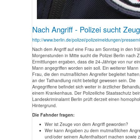
Nach Angriff - Polizei sucht Zeu
http://www.berlin.de/polizei/polizeimeldungen/pressem
Nach dem Angriff auf eine Frau am Sonntag in den fr
Morgenstunden in Mitte sucht die Polizei Berlin nach 
Ermittlungen ergaben, dass die 24-Jährige von nur e
Mann angegriffen worden sein soll. Ein weiterer Mann
Frau, die den mutmaßlichen Angreifer begleitet hatten,
an der Tathandlung nicht beteiligt gewesen sein. Die
Angegriffene befindet sich weiter in ärztlicher Behandl
einem Krankenhaus. Der Polizeiliche Staatsschutz be
Landeskriminalamt Berlin prüft derzeit einen homoph
Hintergrund.
Die Fahnder fragen:
Wer ist Zeuge von dem Angriff geworden?
Wer kann Angaben zu dem mutmaßlichen Angre
und/oder seinem Aufenthaltsort machen sowie z