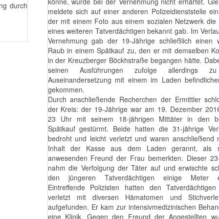
könne, wurde bei der Vernehmung nicht erhärtet. Glei
ung durch
meldete sich auf einer anderen Polizeidienststelle ei
der mit einem Foto aus einem sozialen Netzwerk die I
eines weiteren Tatverdächtigen bekannt gab. Im Verlau
Vernehmung gab der 19-Jährige schließlich einen w
Raub in einem Spätkauf zu, den er mit demselben K
in der Kreuzberger Böckhstraße begangen hätte. Dabe
seinen Ausführungen zufolge allerdings zu
Auseinandersetzung mit einem im Laden befindlich
gekommen.
Durch anschließende Recherchen der Ermittler schl
der Kreis: der 19-Jährige war am 19. Dezember 201
23 Uhr mit seinem 18-jährigen Mittäter in den b
Spätkauf gestürmt. Beide hatten die 31-jährige Ver
bedroht und leicht verletzt und waren anschließend
Inhalt der Kasse aus dem Laden gerannt, als 
anwesenden Freund der Frau bemerkten. Dieser 23-
nahm die Verfolgung der Täter auf und erwischte sch
den jüngeren Tatverdächtigen einige Meter en
Eintreffende Polizisten hatten den Tatverdächtige
verletzt mit diversen Hämatomen und Stichverle
aufgefunden. Er kam zur intensivmedizinischen Behan
eine Klinik. Gegen den Freund der Angestellten wu