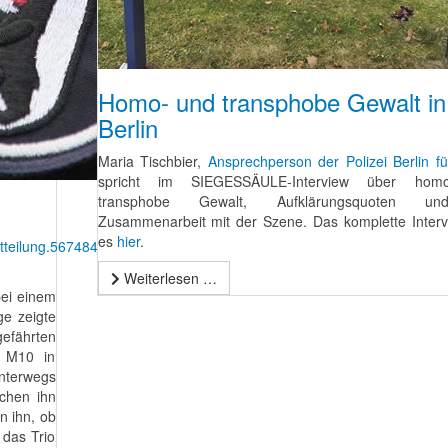
Homo- und transphobe Gewalt in
Berlin
Maria Tischbier,
Ansprechperson der Polizei Berlin f
spricht im SIEGESSÄULE-Interview über hom
transphobe Gewalt, Aufklärungsquoten u
Zusammenarbeit mit der Szene. Das komplette Interv
es
hier
.
itteilung.567484.php
Weiterlesen …
ei einem
ge zeigte
efährten
e M10 in
nterwegs
chen ihn
n ihn, ob
 das Trio